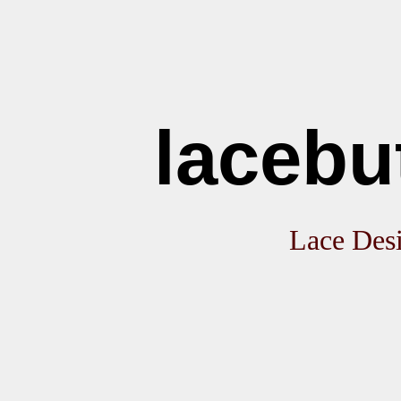
laceb
Lace Des