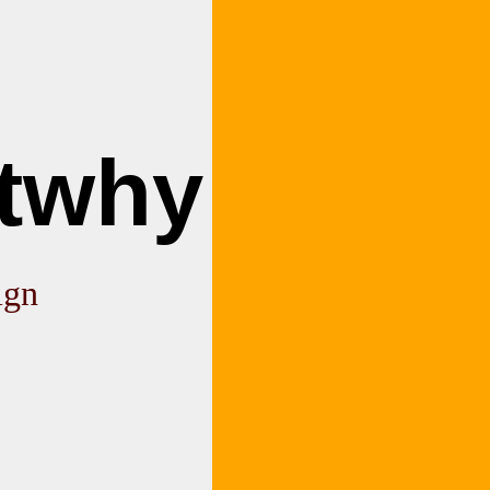
utwhy
ign